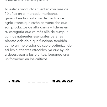
Nuestros productos cuentan con más de
10 años en el mercado mexicano,
ganándose la confianza de cientos de
agricultores que están convencidos que
son productos de alta gama y líderes en
su categoría que va más allá de cumplir
con los nutrientes esenciales para las
plantas debido a que funciona también
como un mejorador de suelo optimizando
así los nutrientes ofrecidos; ya que ayuda
a desestresar a las plantas, logrando una
uniformidad en los cultivos.
+10
100%
100%
Más de 10
Eficacia en
Compatible con
años ayudando
todos las
agricultura
al campo
plantas
orgánica
mexicano